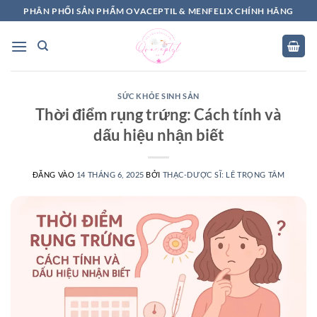
Bỏ
PHÂN PHỐI SẢN PHẨM OVACEPTIL & MENFELIX CHÍNH HÃNG
qua
nội
dung
SỨC KHỎE SINH SẢN
Thời điểm rụng trứng: Cách tính và
dấu hiệu nhận biết
ĐĂNG VÀO
14 THÁNG 6, 2025
BỞI
THẠC-DƯỢC SĨ: LÊ TRỌNG TÂM