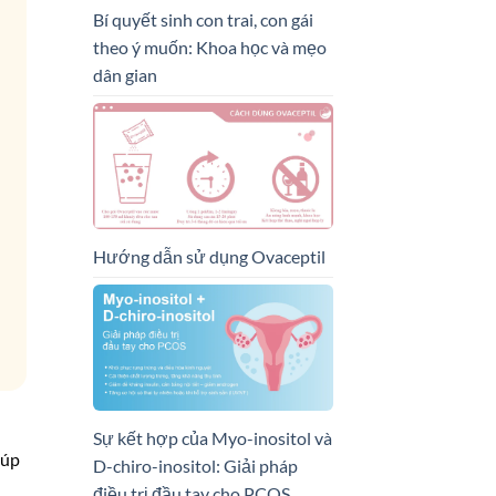
Bí quyết sinh con trai, con gái
theo ý muốn: Khoa học và mẹo
dân gian
Hướng dẫn sử dụng Ovaceptil
Sự kết hợp của Myo-inositol và
iúp
D-chiro-inositol: Giải pháp
điều trị đầu tay cho PCOS