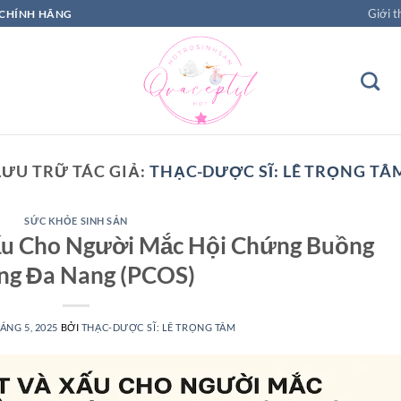
Giới t
 CHÍNH HÃNG
LƯU TRỮ TÁC GIẢ:
THẠC-DƯỢC SĨ: LÊ TRỌNG TÂ
SỨC KHỎE SINH SẢN
ấu Cho Người Mắc Hội Chứng Buồng
ng Đa Nang (PCOS)
ÁNG 5, 2025
BỞI
THẠC-DƯỢC SĨ: LÊ TRỌNG TÂM