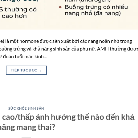
e) là một hormone được sản xuất bởi các nang noãn nhỏ trong
buồng trứng và khả năng sinh sản của phụ nữ. AMH thường đượ
dự đoán tuổi mãn kinh…
TIẾP TỤC ĐỌC
→
SỨC KHỎE SINH SẢN
 cao/thấp ảnh hưởng thế nào đến khả
năng mang thai?