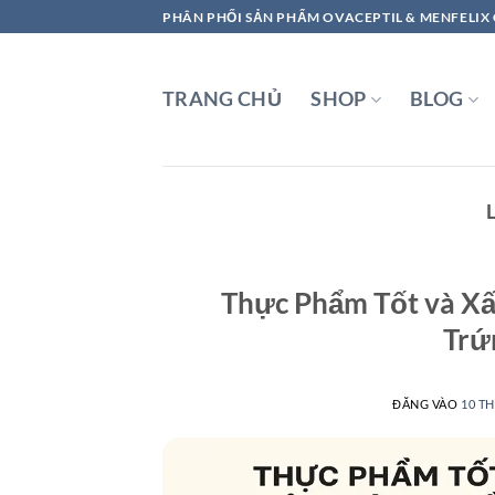
Bỏ
PHÂN PHỐI SẢN PHẨM OVACEPTIL & MENFELIX
qua
nội
dung
TRANG CHỦ
SHOP
BLOG
Thực Phẩm Tốt và X
Trứ
ĐĂNG VÀO
10 TH