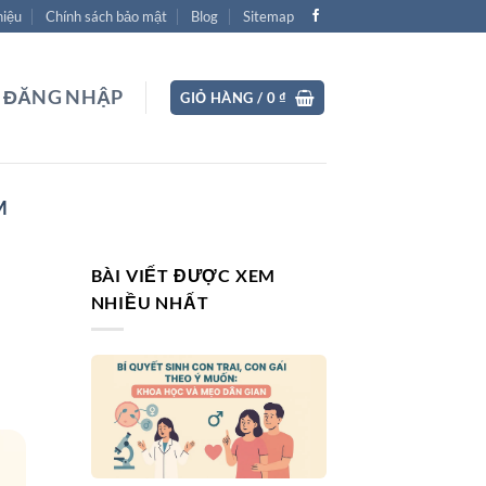
hiệu
Chính sách bảo mật
Blog
Sitemap
ĐĂNG NHẬP
GIỎ HÀNG /
0
₫
M
BÀI VIẾT ĐƯỢC XEM
NHIỀU NHẤT